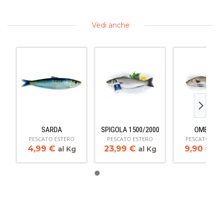
Vedi anche
SARDA
SPIGOLA 1500/2000
OMBRIN
PESCATO ESTERO
PESCATO ESTERO
PESCATO ES
4,99
€
23,99
€
9,90
€
al Kg
al Kg
a