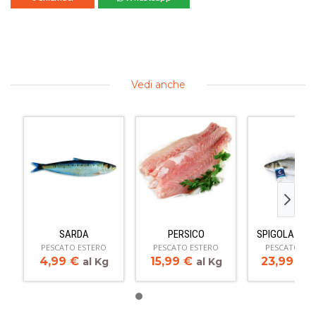
Vedi anche
SARDA
PERSICO
SPIGOLA 1500
PESCATO ESTERO
PESCATO ESTERO
PESCATO ES
4,99
€
15,99
€
23,99
€
al Kg
al Kg
a