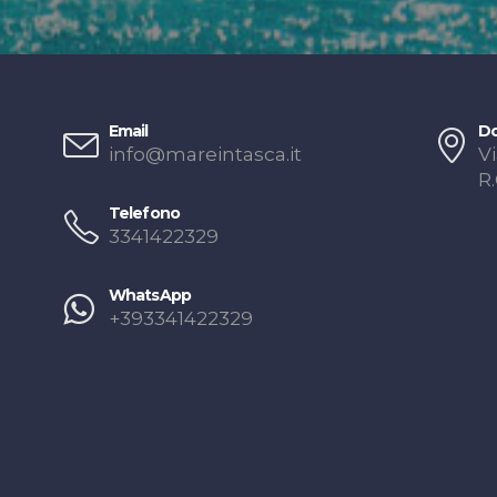
Email
Do
info@mareintasca.it
Vi
R
Telefono
3341422329
WhatsApp
+393341422329