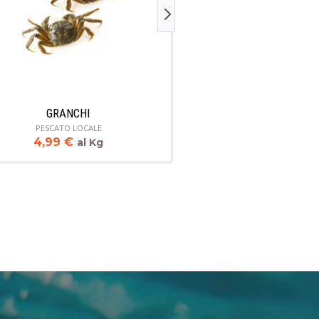
GRANCHI
CEFALI
PESCATO LOCALE
PESCATO LOC
4,99
€
6,99
€
al Kg
al