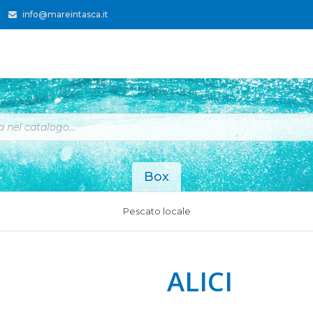
info@mareintasca.it
Box
Pescato locale
ALICI