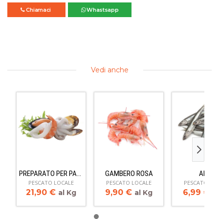
Chiamaci
Whastsapp
Vedi anche
PREPARATO PER PASTA
GAMBERO ROSA
ALICI
PESCATO LOCALE
PESCATO LOCALE
PESCATO LO
21,90
€
9,90
€
6,99
€
al Kg
al Kg
a