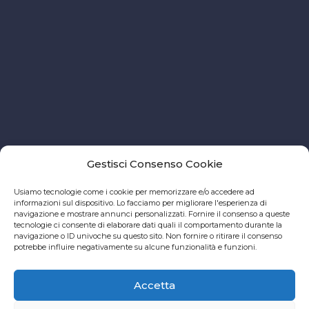
Gestisci Consenso Cookie
Usiamo tecnologie come i cookie per memorizzare e/o accedere ad
informazioni sul dispositivo. Lo facciamo per migliorare l'esperienza di
navigazione e mostrare annunci personalizzati. Fornire il consenso a queste
tecnologie ci consente di elaborare dati quali il comportamento durante la
navigazione o ID univoche su questo sito. Non fornire o ritirare il consenso
potrebbe influire negativamente su alcune funzionalità e funzioni.
Accetta